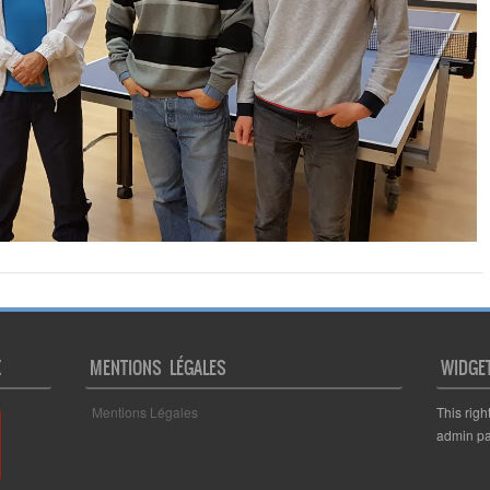
X
MENTIONS LÉGALES
WIDGE
Mentions Légales
This righ
admin pa