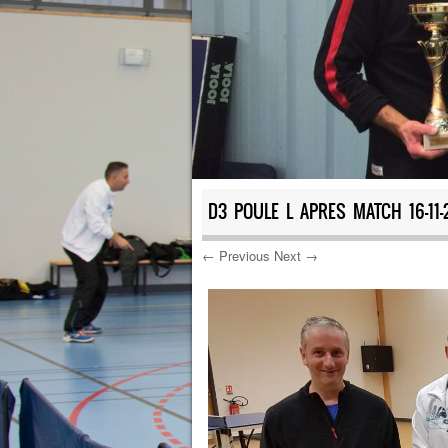
D3 POULE L APRES MATCH 16-11-
← Previous
Next →