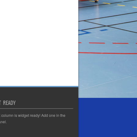
T READY
t column is widget ready! Add one in the
nel.