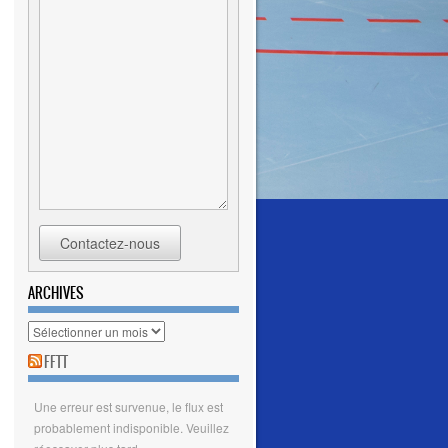
Contactez-nous
ARCHIVES
Archives
FFTT
Une erreur est survenue, le flux est
probablement indisponible. Veuillez