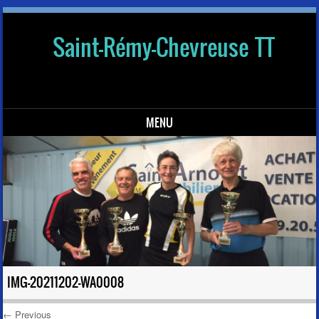
Saint-Rémy-Chevreuse TT
MENU
Skip to content
IMG-20211202-WA0008
← Previous