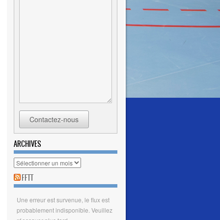
Contactez-nous
ARCHIVES
Archives
FFTT
Une erreur est survenue, le flux est
probablement indisponible. Veuillez