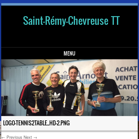
Saint-Rémy-Chevreuse TT
MENU
Skip to content
LOGO-TENNIS2TABLE_HD-2.PNG
← Previous
Next →