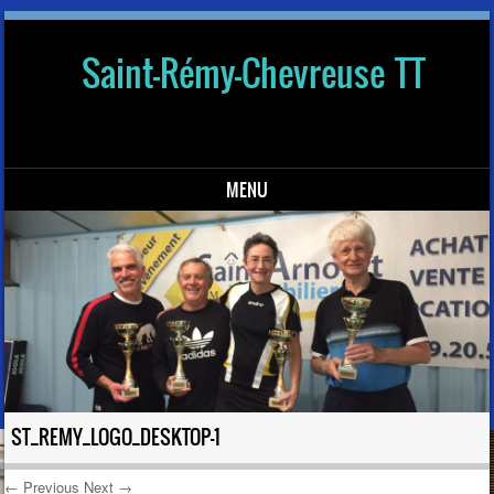
Saint-Rémy-Chevreuse TT
MENU
Skip to content
ST_REMY_LOGO_DESKTOP-1
← Previous
Next →