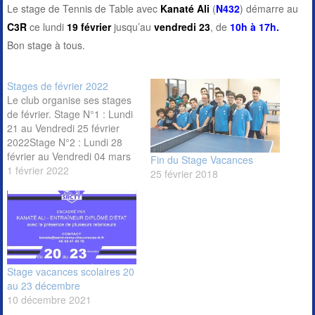
Le stage de Tennis de Table avec
Kanaté Ali
(
N432
) démarre au
C3R
ce lundi
19 février
jusqu’au
vendredi 23
, de
10h à 17h.
Bon stage à tous.
Stages de février 2022
Le club organise ses stages
de février. Stage N°1 : Lundi
21 au Vendredi 25 février
2022Stage N°2 : Lundi 28
février au Vendredi 04 mars
Fin du Stage Vacances
2022 Ces stages
1 février 2022
25 février 2018
s’adressent aux jeunes
adhérents qui souhaitent se
perfectionner ou aux non
adhérents qui désirent
pratiquer le tennis de table
pendant les vacances
scolaires.Programme…
Stage vacances scolaires 20
au 23 décembre
10 décembre 2021