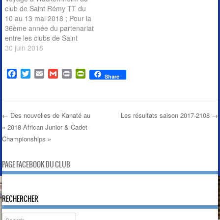
club de Saint Rémy TT du
10 au 13 mai 2018 ; Pour la
36ème année du partenariat
entre les clubs de Saint
Rémy TT et Wackernheim,
30 juin 2018
Saint Rémy se déplaçait à
Wackernheim du 10 au 13
F
T
E
G
P
P
mai 2018 Dans cette édition,
Share
a
w
m
m
r
r
le groupe de Saint Rémy…
c
i
a
a
i
i
e
t
i
i
n
n
b
t
l
l
t
t
←
Des nouvelles de Kanaté au
Les résultats saison 2017-2108
→
o
e
F
« 2018 African Junior & Cadet
Post navigation
o
r
r
Championships »
k
i
e
n
PAGE FACEBOOK DU CLUB
d
l
y
RECHERCHER
Search