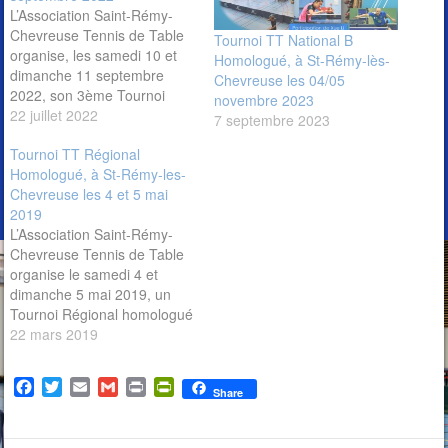
L’Association Saint-Rémy-
Chevreuse Tennis de Table
Tournoi TT National B
organise, les samedi 10 et
Homologué, à St-Rémy-lès-
dimanche 11 septembre
Chevreuse les 04/05
2022, son 3ème Tournoi
novembre 2023
Régional de Tennis de
22 juillet 2022
7 septembre 2023
Table, homologué n°
Tournoi TT Régional
1400/2022-R. Ce tournoi,
Homologué, à St-Rémy-les-
ouvert aux joueuses et
Chevreuse les 4 et 5 mai
joueurs licenciés FFTT,
2019
d’une dotation d’une valeur
L’Association Saint-Rémy-
de 1.885 EUROS se
Chevreuse Tennis de Table
déroulera au gymnase C3R
organise le samedi 4 et
3 rue des écoles…
dimanche 5 mai 2019, un
Tournoi Régional homologué
n° R 05/19 de Tennis de
22 mars 2019
Table. Ce tournoi, ouvert
aux joueuses et joueurs
F
T
E
G
P
P
licenciés FFTT, d’une
Share
a
w
m
m
r
r
dotation d’une valeur de
c
i
a
a
i
i
1.820 EUROS se déroulera
e
t
i
i
n
n