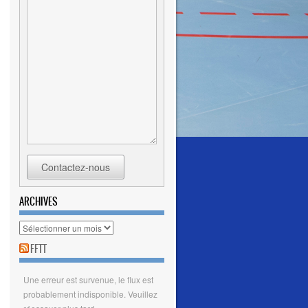
Contactez-nous
ARCHIVES
Archives
FFTT
Une erreur est survenue, le flux est
probablement indisponible. Veuillez