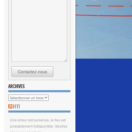
Contactez-nous
ARCHIVES
Archives
FFTT
Une erreur est survenue, le flux est
probablement indisponible. Veuillez