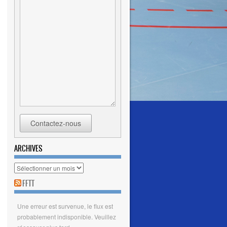
Contactez-nous
ARCHIVES
FFTT
Une erreur est survenue, le flux est
probablement indisponible. Veuillez